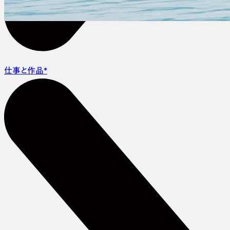
仕事と作品
*