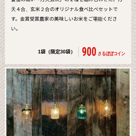
天４合、玄米２合のオリジナル食べ比べセットで
す。金賞受賞農家の美味しいお米をご堪能くださ
い。
900
1袋（限定30袋）
さるぼぼコイン