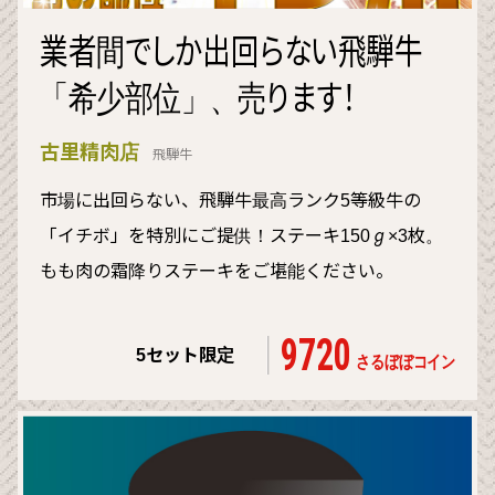
業者間でしか出回らない飛騨牛
「希少部位」、売ります！
古里精肉店
飛騨牛
市場に出回らない、飛騨牛最高ランク5等級牛の
「イチボ」を特別にご提供！ステーキ150ℊ×3枚。
もも肉の霜降りステーキをご堪能ください。
9720
5セット限定
さるぼぼコイン