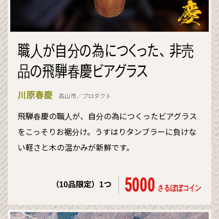
職人が自分の為につくった、 非売
品の飛騨春慶ビアグラス
川原春慶
高山市／プロダクト
飛騨春慶の職人が、自分の為につくったビアグラス
をこっそりお裾分け。うすはりタンブラーに負けな
い軽さと木の温かみが新鮮です。
5000
（10品限定）1つ
さるぼぼコイン