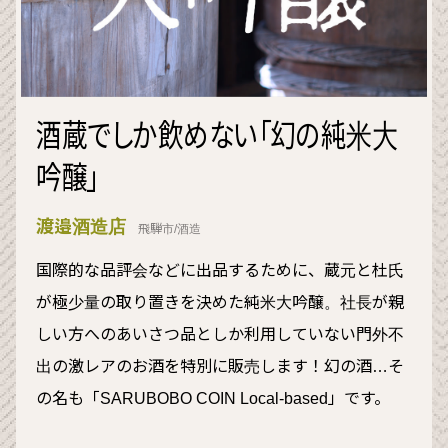
酒蔵でしか飲めない「幻の純米大
吟醸」
渡邉酒造店
飛騨市/酒造
国際的な品評会などに出品するために、蔵元と杜氏
が極少量の取り置きを決めた純米大吟醸。社長が親
しい方へのあいさつ品としか利用していない門外不
出の激レアのお酒を特別に販売します！幻の酒…そ
の名も「SARUBOBO COIN Local-based」です。