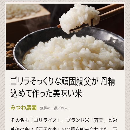
ゴリラそっくりな頑固親父が 丹精
込めて作った美味い米
みつわ農園
飛騨の一品／お米
その名も「ゴリライス」。ブランド米「万天」と栄
養価の高い「万天玄米」の２種を組み合わせた、万