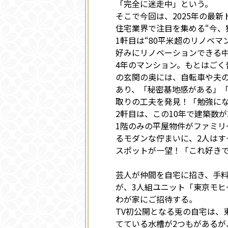
「完全に迷走中」という。
そこで今回は、2025年の最
住宅業界で注目を集める“今、
1軒目は“80平米超のリノベ
好みにリノベーションできる中
4年のマンション。もとはごく
の玄関の奥には、自転車や夫の
あり、「秘密基地感がある」
取りの工夫を発見！「勉強に
2軒目は、この10年で建築数
1階のみの平屋物件がファミリ
るモダンな佇まいに、2人はす
スポットが一望！「これ好き
芸人が仲間を自宅に招き、手
が、3人組ユニット「東京モ
わが家にご招待する。
TV初公開となる兎の自宅は、
てている水槽が2つもがあるが