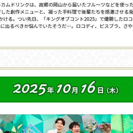
ルカムドリンクは、故郷の岡山から届いたフルーツなどを使っ
ジした創作メニューと、凝った手料理で後輩たちを感激させる
かける。つい先日、「キングオブコント2025」で優勝したロ
スに出るべきか悩んでいたそうだ…。ロコディ、ビスブラ、さや
2025
10
16
年
月
日
（木）