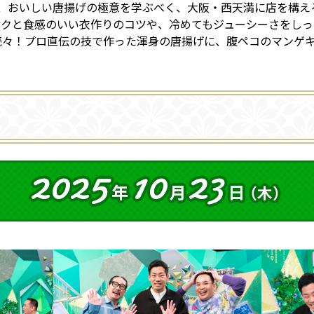
、おいしい唐揚げの極意を学ぶべく、大阪・西天満に店を構え
サクと食感のいい衣作りのコツや、冷めてもジューシーさをしっ
続々！プロ直伝の技で作った渾身の唐揚げに、腹ペコのマンゲ
2025
10
23
年
月
日
（木）