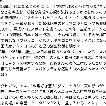
る。
年。昭和81年にあたるこの年には、今や鍋料理の定番となった“カ
菜などを煮込む、斬新な発想のお鍋が流行るきっかけを作った
鍋の専門店としてスタートしたこちら。もともとは違うメニュ
お店をカレー鍋が蘇らせた起死回生のドラマにギャロップも興
1993年、平成5年にスポットを当てる。この年、空前のブーム
デココの製造に日本で唯一成功し、今も作り続けているのが神
どで有名な「フジッコ」がなぜナタデココを手がけることにな
、国内産ナタデココの汗と涙の誕生秘話を明かす！
8年、1963年に誕生した日本発祥のパスタメニュー“たらこス
スパゲッティ専門店「壁の穴」の大阪・梅田にあるお店。こち
の口に合う味を模索するなか、お客さんの海外土産だったとい
を復刻した元祖たらこスパゲッティを堪能！海外食だったスパ
とは？
グヒガシ」では、“料理好き芸人”ダブルヒガシ・東の願いが
羽先、チーズケーキなどさまざまなメニューの名店を訪ねて秘
に、自分の料理を多くの人に振る舞い、喜ばせたいと願ってき
漫才劇場」の楽屋にケータリングとして差し入れることに。マン