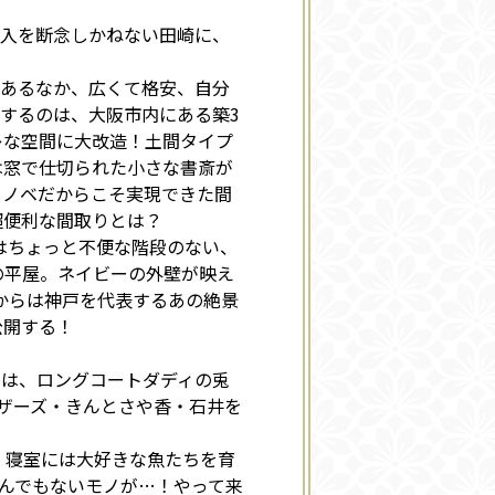
購入を断念しかねない田崎に、
つあるなか、広くて格安、自分
するのは、大阪市内にある築3
レな空間に大改造！土間タイプ
は窓で仕切られた小さな書斎が
リノベだからこそ実現できた間
超便利な間取りとは？
にはちょっと不便な階段のない、
の平屋。ネイビーの外壁が映え
からは神戸を代表するあの絶景
公開する！
回は、ロングコートダディの兎
ザーズ・きんとさや香・石井を
。寝室には大好きな魚たちを育
とんでもないモノが…！やって来