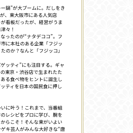
レー鍋”が大ブームに。だしをき
のが、東大阪市にある人気店
ーが看板だったが、経営がうま
味津々！
となったのが“ナタデココ”。フ
戸市に本社のある企業「フジッ
ったのか？なんと「フジッコ」
パゲッティ”にも注目する。ギャ
らの東京・渋谷店で生まれたた
うある食べ物をヒントに誕生し
ゲッティを日本の国民食に押し
ついに叶う！これまで、当番組
密のレシピをプロに学び、腕を
たからこそ！そんな東がいよい
ゲキ芸人がみんな大好きな“唐