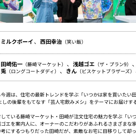
ミルクボーイ
西田幸治
（笑い飯）
田崎佑一
浅越ゴエ
（藤崎マーケット）
（ザ・プラン9）
兎
きん
（ロングコートダディ）
（ビスケットブラザーズ）
る今週は、住宅の最新トレンドを学ぶ「いつかは家を買いたい
よしの後輩をもてなす「芸人宅飲みメシ」をテーマにお届けす
討している藤崎マーケット・田崎が注文住宅の魅力を学ぶ「い
越ゴエを案内人に、オーナーのこだわりがあふれるさまざまな家
参考にするつもりだった田崎だが、素敵なお宅に目移りして却