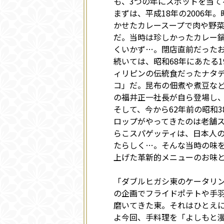
も、3つの年にスポットを当て
まずは、平成18年の2006
かせたカレースープで肉や野
だ。当時は珍しかったカレー
くいかず…。閉店直前だった
続いては、昭和68年にあたる
ィリピンの伝統食だったナタ
コ」だ。昆布の佃煮や煮豆な
の福井正一社長が自ら登場し
そして、今から62年前の昭和3
ロップがやってきたのは老舗
らこスパゲッティは、日本人
たらしく…。そんな当時の味
上げた革新的メニューのお味
「ダブルヒガシ東のケータリン
の企画でフライドポテトや手
磨いてきた東。それはひとえ
よ今回、手料理を「よしもと