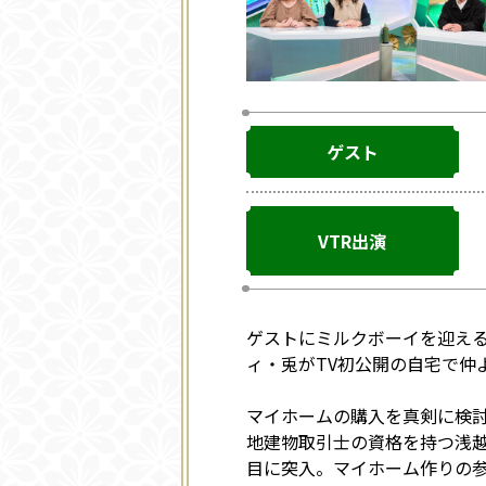
ゲスト
VTR出演
ゲストにミルクボーイを迎え
ィ・兎がTV初公開の自宅で仲
マイホームの購入を真剣に検
地建物取引士の資格を持つ浅
目に突入。マイホーム作りの