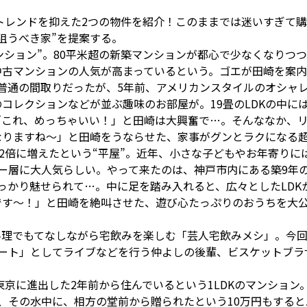
新トレンドを抑えた2つの物件を紹介！このままでは迷いすぎて
狙うべき家”を提案する。
マンション”。80平米超の新築マンションが都心で少なくなりつ
古マンションの人気が高まっているという。ゴエが田崎を案内
普通の間取りだったが、5年前、アメリカンスタイルのオシャ
コレクションなどが並ぶ趣味のお部屋が。19畳のLDKの中に
「これ、めっちゃいい！」と田崎は大興奮で…。そんななか、
なりますね〜」と田崎をうならせた、家事がグンとラクになる
が2倍に増えたという“平屋”。近年、小さな子どもやお年寄り
ー層に大人気らしい。やって来たのは、神戸市内にある築9年
っかり魅せられて…。中に足を踏み入れると、広々としたLDK
です～！」と田崎を絶叫させた、遊び心たっぷりのおうちを大
料理でもてなしながら宅飲みを楽しむ「芸人宅飲みメシ」。今
ヒート」としてライブなどを行う仲よしの後輩、ビスケットブラ
東京に進出した2年前から住んでいるという1LDKのマンション
、その水中に、相方の堂前から贈られたという10万円もする